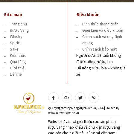
Site map
Điều khoản
Trang chủ
Hình thức thanh toán
Rượu Vang
Điều kiện và điều khoản
Whisky
Chính sách và quy định
Spirit
chung
Sake
Chính sách bảo mật
Kiến thức
Người dưới 18 tuổi không
Quà tặng
được uống rượu, bia
Giới thiệu
Đã uống rượu bia – không lái
Liên hệ
xe
@ Coyrighted by Mangxuyenviet.vn, 2024 | Owned by
www.oldworldwine.vn
Website tư vấn và giới thiệu các sản phẩm
rượu vang nhập khẩu và phụ kiện rượu Vang
cao cấp cho người tiêu dùng tại Việt Nam.