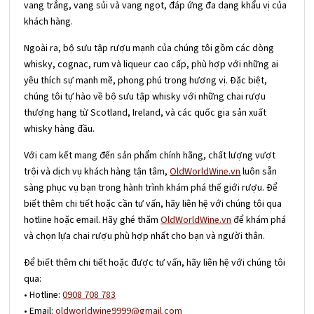
vang trắng, vang sủi và vang ngọt, đáp ứng đa dạng khẩu vị của
khách hàng.
Ngoài ra, bộ sưu tập rượu mạnh của chúng tôi gồm các dòng
whisky, cognac, rum và liqueur cao cấp, phù hợp với những ai
yêu thích sự mạnh mẽ, phong phú trong hương vị. Đặc biệt,
chúng tôi tự hào về bộ sưu tập whisky với những chai rượu
thượng hạng từ Scotland, Ireland, và các quốc gia sản xuất
whisky hàng đầu.
Với cam kết mang đến sản phẩm chính hãng, chất lượng vượt
trội và dịch vụ khách hàng tận tâm,
OldWorldWine.vn
luôn sẵn
sàng phục vụ bạn trong hành trình khám phá thế giới rượu. Để
biết thêm chi tiết hoặc cần tư vấn, hãy liên hệ với chúng tôi qua
hotline hoặc email. Hãy ghé thăm
OldWorldWine.vn
để khám phá
và chọn lựa chai rượu phù hợp nhất cho bạn và người thân.
Để biết thêm chi tiết hoặc được tư vấn, hãy liên hệ với chúng tôi
qua:
• Hotline:
0908 708 783
• Email:
oldworldwine9999@gmail.com