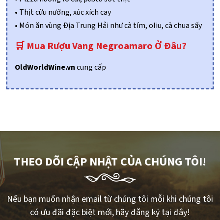
• Thịt cừu nướng, xúc xích cay
• Món ăn vùng Địa Trung Hải như cà tím, oliu, cà chua sấy
🛒 Mua Rượu Vang Negroamaro Ở Đâu?
OldWorldWine.vn
cung cấp
THEO DÕI CẬP NHẬT CỦA CHÚNG TÔI!
Nếu bạn muốn nhận email từ chúng tôi mỗi khi chúng tôi
có ưu đãi đặc biệt mới, hãy đăng ký tại đây!