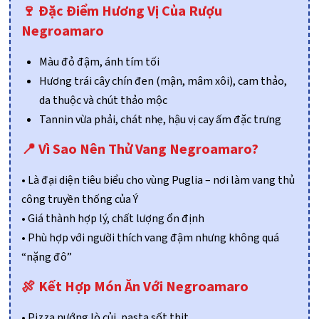
🍷 Đặc Điểm Hương Vị Của Rượu
Negroamaro
Màu đỏ đậm, ánh tím tối
Hương trái cây chín đen (mận, mâm xôi), cam thảo,
da thuộc và chút thảo mộc
Tannin vừa phải, chát nhẹ, hậu vị cay ấm đặc trưng
📍 Vì Sao Nên Thử Vang Negroamaro?
• Là đại diện tiêu biểu cho vùng Puglia – nơi làm vang thủ
công truyền thống của Ý
• Giá thành hợp lý, chất lượng ổn định
• Phù hợp với người thích vang đậm nhưng không quá
“nặng đô”
🍖 Kết Hợp Món Ăn Với Negroamaro
• Pizza nướng lò củi, pasta sốt thịt