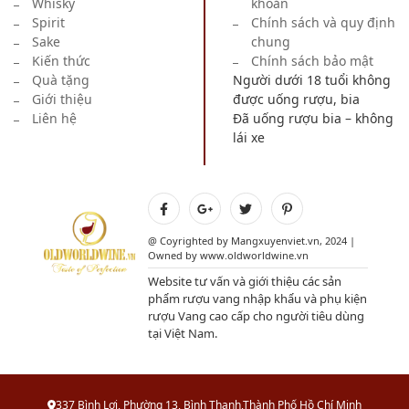
Whisky
khoản
Spirit
Chính sách và quy định
Sake
chung
Kiến thức
Chính sách bảo mật
Quà tặng
Người dưới 18 tuổi không
Giới thiệu
được uống rượu, bia
Liên hệ
Đã uống rượu bia – không
lái xe
@ Coyrighted by Mangxuyenviet.vn, 2024 |
Owned by www.oldworldwine.vn
Website tư vấn và giới thiệu các sản
phẩm rượu vang nhập khẩu và phụ kiện
rượu Vang cao cấp cho người tiêu dùng
tại Việt Nam.
337 Bình Lợi, Phường 13, Bình Thạnh,Thành Phố Hồ Chí Minh