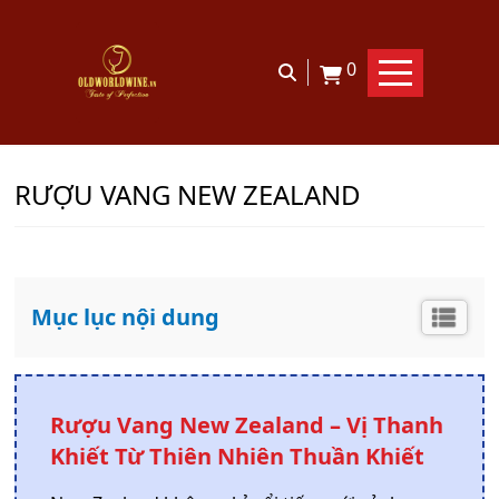
0
trang chủ
sản phẩm
rượu vang
rượu vang new zealand
RƯỢU VANG NEW ZEALAND
Mục lục nội dung
Rượu Vang New Zealand – Vị Thanh
Khiết Từ Thiên Nhiên Thuần Khiết