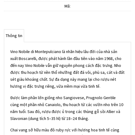
Mã:
Thông tin
Vino Nobile di Montepulciano là nhãn hiệu lâu đời của nhà sản
xuất Boscarelli, được phát hành lần đầu tiên vào năm 1968, cho
đến nay Vino Nobile vẫn giữ nguyên phong cách đặc trưng. Nho
được thu hoạch từ nền thổ nhưỡng đất đá vôi, phù sa, cát và đất
sét giàu khoáng chất. Sự đa dạng này mang lại cho rượu nét
hương vị đặc trưng riêng, vừa mềm mại vừa tinh tế.
Được làm phần lớn giống nho Sangiovese, Prugnolo Gentile
cùng một phần nhỏ Canaiolo, thu hoạch từ các vườn nho trên 10
năm tuổi. Sau đó, rượu được ủ trong các thùng gỗ sồi Allier và
Slavonian (dung tích 5–35 hl) từ 18–24 tháng.
Chai vang sở hữu màu đỏ ruby rực với hương hoa tinh tế cùng