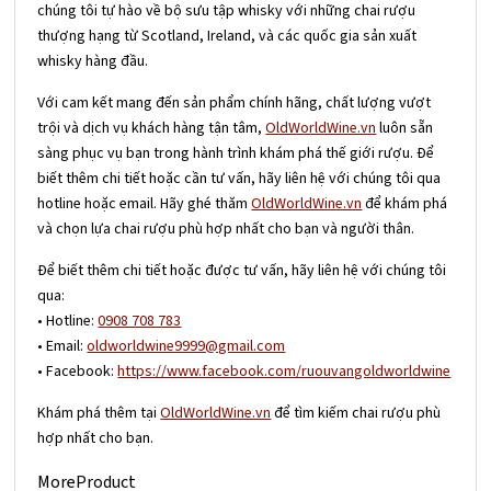
chúng tôi tự hào về bộ sưu tập whisky với những chai rượu
thượng hạng từ Scotland, Ireland, và các quốc gia sản xuất
whisky hàng đầu.
Với cam kết mang đến sản phẩm chính hãng, chất lượng vượt
trội và dịch vụ khách hàng tận tâm,
OldWorldWine.vn
luôn sẵn
sàng phục vụ bạn trong hành trình khám phá thế giới rượu. Để
biết thêm chi tiết hoặc cần tư vấn, hãy liên hệ với chúng tôi qua
hotline hoặc email. Hãy ghé thăm
OldWorldWine.vn
để khám phá
và chọn lựa chai rượu phù hợp nhất cho bạn và người thân.
Để biết thêm chi tiết hoặc được tư vấn, hãy liên hệ với chúng tôi
qua:
• Hotline:
0908 708 783
• Email:
oldworldwine9999@gmail.com
• Facebook:
https://www.facebook.com/ruouvangoldworldwine
Khám phá thêm tại
OldWorldWine.vn
để tìm kiếm chai rượu phù
hợp nhất cho bạn.
MoreProduct