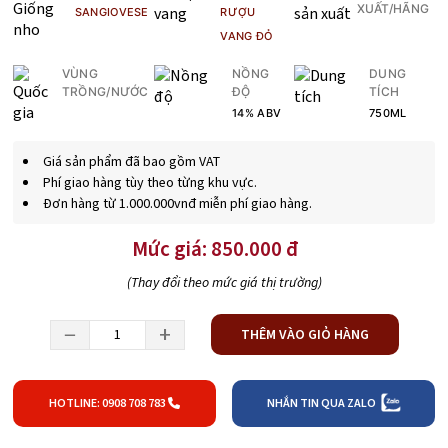
XUẤT/HÃNG
SANGIOVESE
RƯỢU
VANG ĐỎ
VÙNG
NỒNG
DUNG
TRỒNG/NƯỚC
ĐỘ
TÍCH
14% ABV
750ML
Giá sản phẩm đã bao gồm VAT
Phí giao hàng tùy theo từng khu vực.
Đơn hàng từ 1.000.000vnđ miễn phí giao hàng.
Mức giá: 850.000 đ
(Thay đổi theo mức giá thị trường)
−
+
THÊM VÀO GIỎ HÀNG
HOTLINE: 0908 708 783
NHẮN TIN QUA ZALO