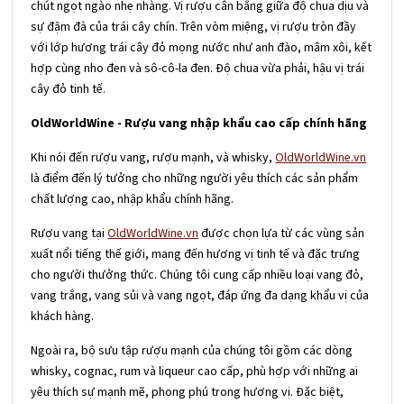
chút ngọt ngào nhẹ nhàng. Vị rượu cân bằng giữa độ chua dịu và
sự đậm đà của trái cây chín. Trên vòm miệng, vị rượu tròn đầy
với lớp hương trái cây đỏ mọng nước như anh đào, mâm xôi, kết
hợp cùng nho đen và sô-cô-la đen. Độ chua vừa phải, hậu vị trái
cây đỏ tinh tế.
OldWorldWine - Rượu vang nhập khẩu cao cấp chính hãng
Khi nói đến rượu vang, rượu mạnh, và whisky,
OldWorldWine.vn
là điểm đến lý tưởng cho những người yêu thích các sản phẩm
chất lượng cao, nhập khẩu chính hãng.
Rượu vang tại
OldWorldWine.vn
được chọn lựa từ các vùng sản
xuất nổi tiếng thế giới, mang đến hương vị tinh tế và đặc trưng
cho người thưởng thức. Chúng tôi cung cấp nhiều loại vang đỏ,
vang trắng, vang sủi và vang ngọt, đáp ứng đa dạng khẩu vị của
khách hàng.
Ngoài ra, bộ sưu tập rượu mạnh của chúng tôi gồm các dòng
whisky, cognac, rum và liqueur cao cấp, phù hợp với những ai
yêu thích sự mạnh mẽ, phong phú trong hương vị. Đặc biệt,